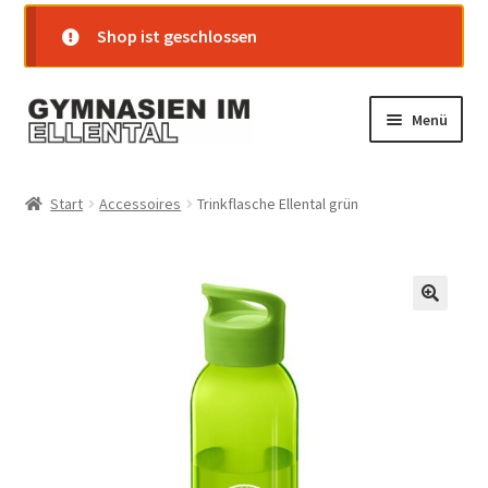
Shop ist geschlossen
Zur
Zum
Menü
Navigation
Inhalt
springen
springen
Startseite
Start
Accessoires
Trinkflasche Ellental grün
Shop
Warenkorb
Kasse
Mein Konto
Versand