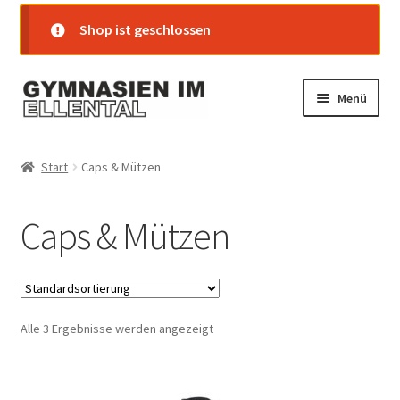
Shop ist geschlossen
Zur
Zum
Menü
Navigation
Inhalt
springen
springen
Startseite
Start
Caps & Mützen
Shop
Caps & Mützen
Warenkorb
Kasse
Alle 3 Ergebnisse werden angezeigt
Mein Konto
Versand