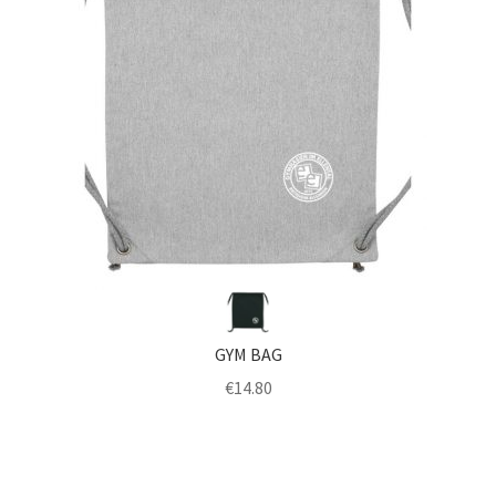
GYM BAG
€
14.80