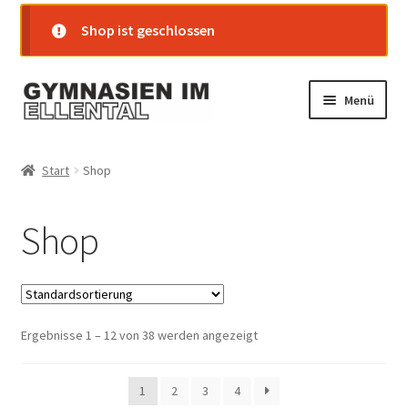
Shop ist geschlossen
Zur
Zum
Menü
Navigation
Inhalt
springen
springen
Startseite
Start
Shop
Shop
Shop
Warenkorb
Kasse
Ergebnisse 1 – 12 von 38 werden angezeigt
Mein Konto
Versand
1
2
3
4