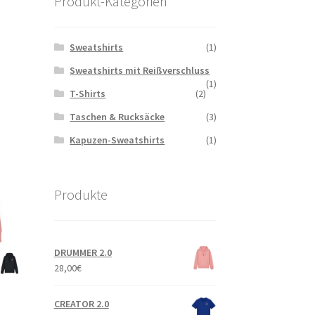
Produkt-Kategorien
Sweatshirts
(1)
Sweatshirts mit Reißverschluss
(1)
T-Shirts
(2)
Taschen & Rucksäcke
(3)
Kapuzen-Sweatshirts
(1)
Produkte
DRUMMER 2.0
28,00
€
CREATOR 2.0