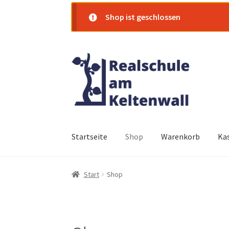
Shop ist geschlossen
Zur
Zum
Navigation
Inhalt
springen
springen
Startseite
Shop
Warenkorb
Ka
Start
Shop