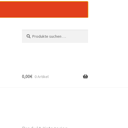
Suchen
Suchen
nach:
0,00
€
0 Artikel