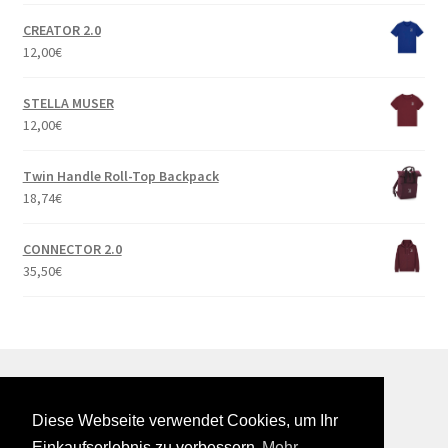
CREATOR 2.0
12,00
€
STELLA MUSER
12,00
€
Twin Handle Roll-Top Backpack
18,74
€
CONNECTOR 2.0
35,50
€
Diese Webseite verwendet Cookies, um Ihr
© Onlineshop Realschule am Keltenwall 2026
Einkaufserlebnis zu verbessern
Mehr