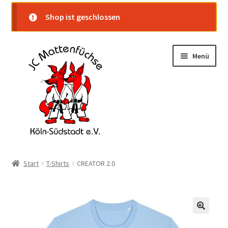
Shop ist geschlossen
Zur
Zum
Menü
Navigation
Inhalt
springen
springen
Startseite
Start
T-Shirts
CREATOR 2.0
Shop
Warenkorb