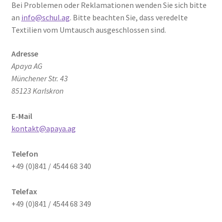
Kasse
Bei Problemen oder Reklamationen wenden Sie sich bitte
an
info@schul.ag
. Bitte beachten Sie, dass veredelte
Mein Konto
Textilien vom Umtausch ausgeschlossen sind.
Adresse
Versand
Apaya AG
Münchener Str. 43
Impressum
85123 Karlskron
E-Mail
kontakt@apaya.ag
Telefon
+49 (0)841 / 4544 68 340
Telefax
+49 (0)841 / 4544 68 349