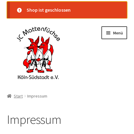
Shop ist geschlossen
Zur
Zum
Menü
Navigation
Inhalt
springen
springen
Startseite
Start
Impressum
Shop
Impressum
Warenkorb