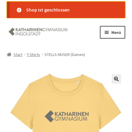
Shop ist geschlossen
Zur
Zum
Menü
Navigation
Inhalt
springen
springen
Startseite
Start
T-Shirts
STELLA MUSER (Damen)
Shop
Warenkorb
Kasse
Mein Konto
Versand