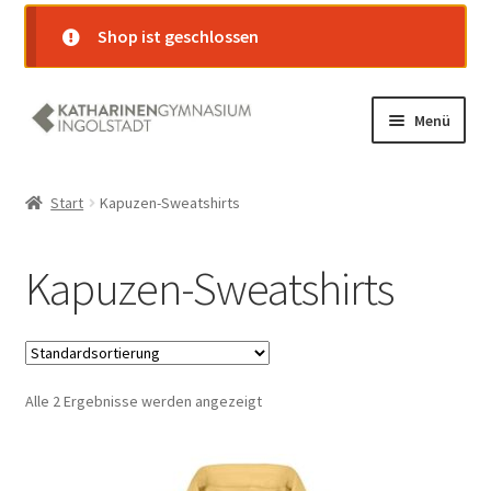
Shop ist geschlossen
Zur
Zum
Menü
Navigation
Inhalt
springen
springen
Startseite
Start
Kapuzen-Sweatshirts
Shop
Kapuzen-Sweatshirts
Warenkorb
Kasse
Alle 2 Ergebnisse werden angezeigt
Mein Konto
Versand