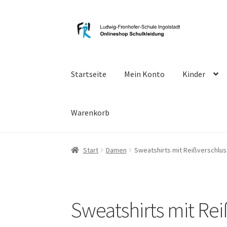
Zur
Zum
Navigation
Inhalt
springen
springen
Startseite
Mein Konto
Kinder
Warenkorb
Start
Damen
Sweatshirts mit Reißverschlu
Sweatshirts mit Re