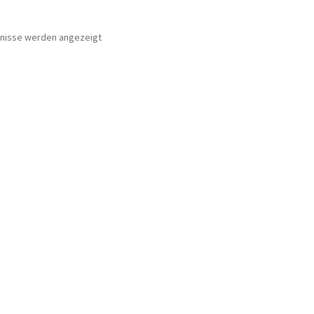
Nach
bnisse werden angezeigt
Beliebtheit
sortiert