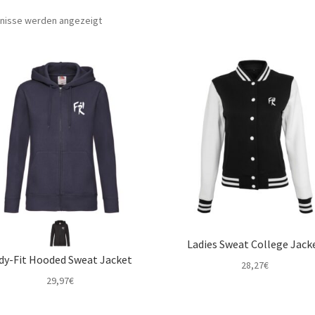
Nach
bnisse werden angezeigt
Beliebtheit
sortiert
Ladies Sweat College Jack
dy-Fit Hooded Sweat Jacket
28,27
€
29,97
€