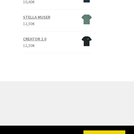
10,60
€
STELLA MUSER
12,50
€
CREATOR 2.0
12,50
€