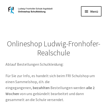
Zur
Zum
Menü
Navigation
Inhalt
springen
springen
Startseite
Mein Konto
Onlineshop Ludwig-Fronhofer-
Unterm
Kinder
Realschule
öffnen
Unterm
Damen
Ablauf Bestellungen Schulkleidung:
öffnen
Unterm
Herren
Für Sie zur Info, es handelt sich beim FRI Schulshop um
öffnen
einen Sammelshop, d.h. die
Versand
eingegangenen,
bezahlten
Bestellungen werden
alle 2
Wochen
von uns gebündelt bearbeitet und dann
Impressum
gesammelt an die Schule versendet.