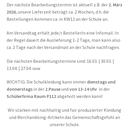
Der nächste Bearbeitungstermin ist aktuell z.B. der
2. März
Warenkorb
2026
, unsere Lieferzeit beträgt ca. 2 Wochen, d.h. die
Bestellungen kommen ca. in KW12 an der Schule an.
Am Versandtag erhält jede/r BestellerIn eine Infomail. In
der Regel dauert die Auslieferung 1-2 Tage, man kann also
ca. 2 Tage nach der Versandmail an der Schule nachfragen.
Die nächsten Bearbeitungstermine sind: 16.03. | 30.03. |
13.04. | 27.04. usw.
WICHTIG: Die Schulkleidung kann immer
dienstags und
donnerstags
in der
2.Pause
und
von 13-14 Uhr
in der
Schülerfirma Raum P112
abgeholt werden kann!
Wir stärken mit nachhaltig und fair produzierter Kleidung
und Merchandising-Artikeln das Gemeinschaftsgefühl an
unserer Schule.