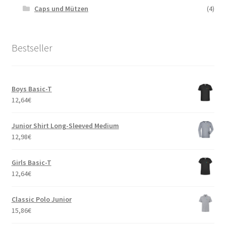
Caps und Mützen
(4)
Bestseller
Boys Basic-T
12,64
€
Junior Shirt Long-Sleeved Medium
12,98
€
Girls Basic-T
12,64
€
Classic Polo Junior
15,86
€