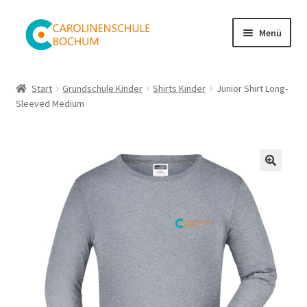
Zur
Zum
Menü
Navigation
Inhalt
springen
springen
Shop
Start
Grundschule Kinder
Shirts Kinder
Junior Shirt Long-
Sleeved Medium
Warenkorb
Kasse
Mein Konto
Versand
Impressum