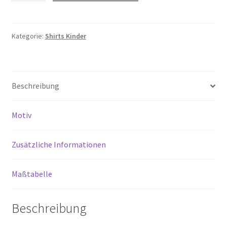
Long-
Sleeved
Medium
Kategorie:
Shirts Kinder
Menge
Beschreibung
Motiv
Zusätzliche Informationen
Maßtabelle
Beschreibung