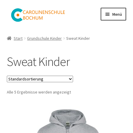
Zur
Zum
Menü
Navigation
Inhalt
springen
springen
Shop
Start
Grundschule Kinder
Sweat Kinder
Warenkorb
Sweat Kinder
Kasse
Mein Konto
Alle 5 Ergebnisse werden angezeigt
Versand
Impressum