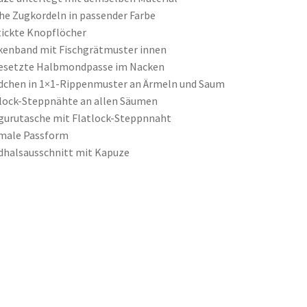
he Zugkordeln in passender Farbe
ickte Knopflöcher
enband mit Fischgrätmuster innen
esetzte Halbmondpasse im Nacken
dchen in 1×1-Rippenmuster an Ärmeln und Saum
lock-Steppnähte an allen Säumen
urutasche mit Flatlock-Steppnnaht
male Passform
halsausschnitt mit Kapuze