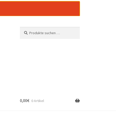
Suchen
Suchen
nach:
0,00
€
0 Artikel