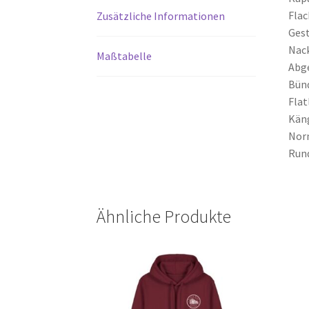
Flac
Zusätzliche Informationen
Gest
Nack
Maßtabelle
Abg
Bün
Flat
Käng
Nor
Rund
Ähnliche Produkte