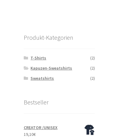
Produkt-Kategorien
T-Shirts
(2)
Kapuzen-Sweatshirts
(2)
Sweatshirts
(2)
,
Bestseller
CREATOR /UNISEX
19,10
€