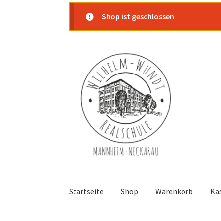
Shop ist geschlossen
Zur
Zum
Navigation
Inhalt
springen
springen
Startseite
Shop
Warenkorb
Ka