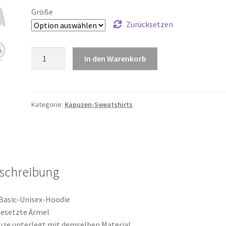
Größe
Zurücksetzen
DRUMMER
In den Warenkorb
2.0
Menge
Kategorie:
Kapuzen-Sweatshirts
schreibung
Basic-Unisex-Hoodie
esetzte Ärmel
ze unterlegt mit demselben Material