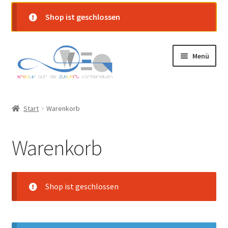
Shop ist geschlossen
Zur
Zum
Menü
Navigation
Inhalt
springen
springen
Startseite
Start
Warenkorb
Shop
Warenkorb
Warenkorb
Kasse
Shop ist geschlossen
Mein Konto