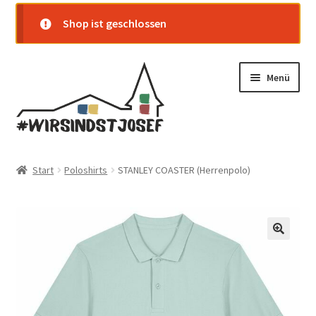
Shop ist geschlossen
Zur
Zum
Menü
Navigation
Inhalt
springen
springen
Startseite
Start
Poloshirts
STANLEY COASTER (Herrenpolo)
Shop
Warenkorb
Kasse
Mein Konto