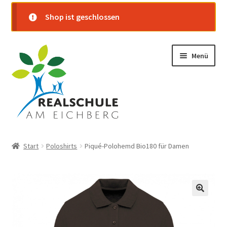
Shop ist geschlossen
Zur
Zum
Menü
Navigation
Inhalt
springen
springen
Startseite
Start
Poloshirts
Piqué-Polohemd Bio180 für Damen
Shop
Warenkorb
Kasse