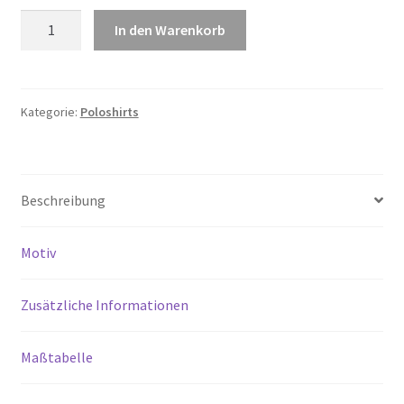
Piqué-
In den Warenkorb
Polohemd
Bio180
für
Damen
Kategorie:
Poloshirts
Menge
Beschreibung
Motiv
Zusätzliche Informationen
Maßtabelle