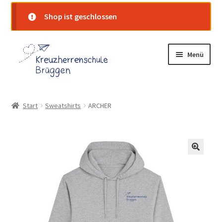
Shop ist geschlossen
Zur
Zum
Menü
Navigation
Inhalt
springen
springen
Startseite
Start
Sweatshirts
ARCHER
Shop
Warenkorb
Kasse
Mein Konto