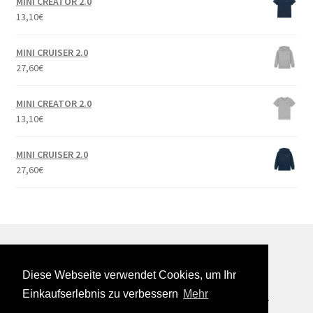
MINI CREATOR 2.0
13,10
€
MINI CRUISER 2.0
27,60
€
MINI CREATOR 2.0
13,10
€
MINI CRUISER 2.0
27,60
€
Diese Webseite verwendet Cookies, um Ihr
© Onlineshop - Kreuzherrenschule Brüggen 2026
Einkaufserlebnis zu verbessern
Mehr
Datenschutzerklärung
Erstellt mit WooCommerce
.