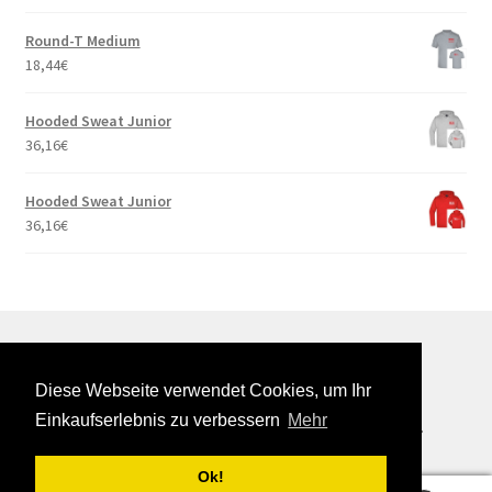
Round-T Medium
18,44
€
Hooded Sweat Junior
36,16
€
Hooded Sweat Junior
36,16
€
Diese Webseite verwendet Cookies, um Ihr
© Onlineshop International School Ruhr 2026
Einkaufserlebnis zu verbessern
Mehr
Datenschutzerklärung
Erstellt mit WooCommerce
.
Ok!