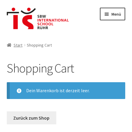
Zur
Zum
Menü
Navigation
Inhalt
springen
springen
Startseite
Start
Shopping Cart
Shop
Shopping Cart
Shopping Cart
Kasse
Dein Warenkorb ist derzeit leer.
My Account
Shipping
Zurück zum Shop
Terms & Conditions