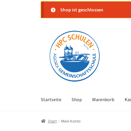
Shop ist geschlossen
Zur
Zum
Navigation
Inhalt
springen
springen
Startseite
Shop
Warenkorb
Ka
Start
Mein Konto