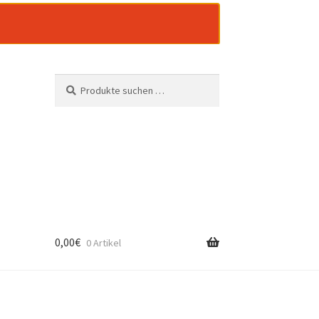
Suchen
Suchen
nach:
0,00
€
0 Artikel