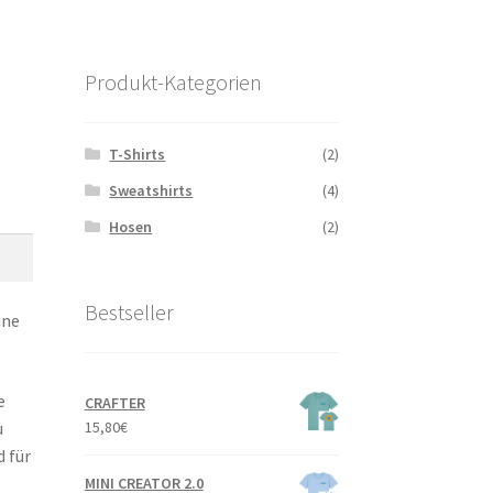
Produkt-Kategorien
T-Shirts
(2)
Sweatshirts
(4)
Hosen
(2)
Bestseller
ine
e
CRAFTER
u
15,80
€
d für
MINI CREATOR 2.0