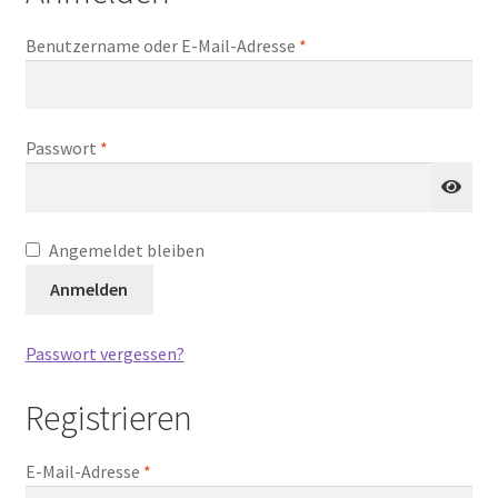
Mein Konto
Erforderlich
Benutzername oder E-Mail-Adresse
*
Versand
Erforderlich
Passwort
*
Impressum
Angemeldet bleiben
Anmelden
Passwort vergessen?
Registrieren
Erforderlich
E-Mail-Adresse
*