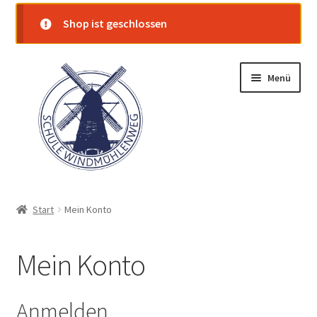
Shop ist geschlossen
Zur
Zum
Menü
Navigation
Inhalt
springen
springen
Startseite
Start
Mein Konto
Shop
Mein Konto
Warenkorb
Kasse
Anmelden