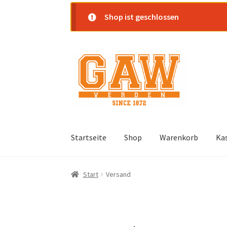
Shop ist geschlossen
Zur
Zum
Navigation
Inhalt
springen
springen
Startseite
Shop
Warenkorb
Ka
Start
Versand