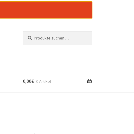
Suchen
Suchen
nach:
0,00
€
0 Artikel