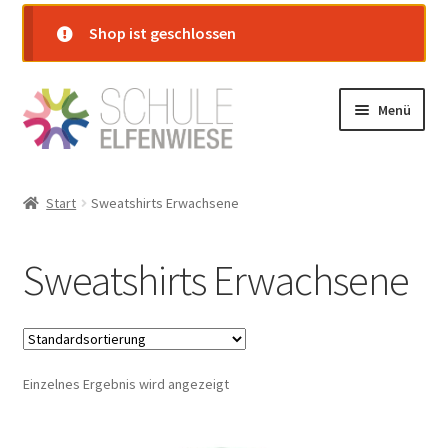
Shop ist geschlossen
Zur
Zum
Menü
Navigation
Inhalt
springen
springen
Startseite
Start
Sweatshirts Erwachsene
Shop
Sweatshirts Erwachsene
Warenkorb
Kasse
Einzelnes Ergebnis wird angezeigt
Mein Konto
Versand