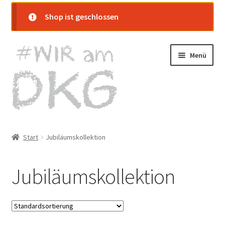
Shop ist geschlossen
Zur
Zum
Menü
Navigation
Inhalt
springen
springen
Startseite
Start
Jubiläumskollektion
Shop
Jubiläumskollektion
Warenkorb
Kasse