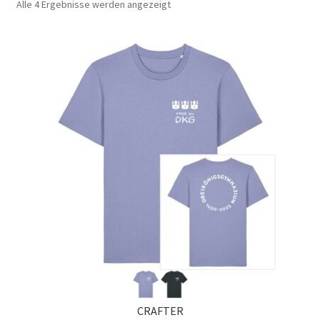
Alle 4 Ergebnisse werden angezeigt
Mein Konto
Versand
Impressum
CRAFTER